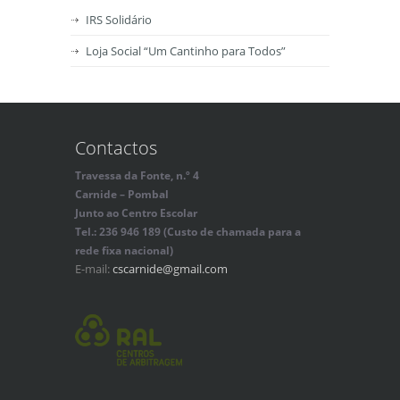
IRS Solidário
Loja Social “Um Cantinho para Todos”
Contactos
Travessa da Fonte, n.º 4
Carnide – Pombal
Junto ao Centro Escolar
Tel.: 236 946 189 (Custo de chamada para a
rede fixa nacional)
E-mail:
cscarnide@gmail.com