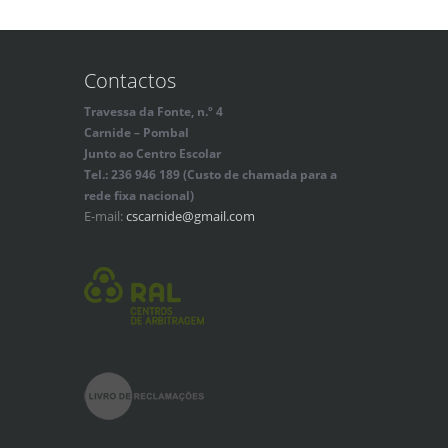
Contactos
Travessa da Fonte, n.º 4
Carnide – Pombal
Junto ao Centro Escolar
Tel.: 236 946 189 (Custo de chamada para a
rede fixa nacional)
E-mail:
cscarnide@gmail.com